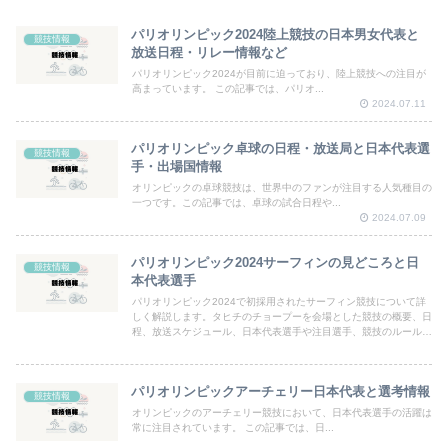
パリオリンピック2024陸上競技の日本男女代表と
競技情報
放送日程・リレー情報など
パリオリンピック2024が目前に迫っており、陸上競技への注目が
高まっています。 この記事では、パリオ...
2024.07.11
パリオリンピック卓球の日程・放送局と日本代表選
競技情報
手・出場国情報
オリンピックの卓球競技は、世界中のファンが注目する人気種目の
一つです。この記事では、卓球の試合日程や...
2024.07.09
パリオリンピック2024サーフィンの見どころと日
競技情報
本代表選手
パリオリンピック2024で初採用されたサーフィン競技について詳
しく解説します。タヒチのチョープーを会場とした競技の概要、日
程、放送スケジュール、日本代表選手や注目選手、競技のルールや
ポイントシステムなど、サーフィンファン必見の情報を網羅してい
ます。五十嵐カノア選手をはじめとする日本代表の活躍に注目し、
リアルタイムで競技を楽しむための情報も満載です。
パリオリンピックアーチェリー日本代表と選考情報
競技情報
オリンピックのアーチェリー競技において、日本代表選手の活躍は
常に注目されています。 この記事では、日...