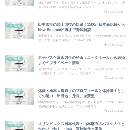
橋本大輝選手は、日本を代表する体操選手として多くのファンに愛
されています。 彼の高校時代からセントラ...
2024.06.26
田中希実の陸上競技の軌跡！1500m日本新記録から
選手情報
New Balance所属まで徹底解説
田中希実は、日本を代表する陸上選手として数々の偉業を成し遂げ
ています。彼女の活躍は、1500mの日本...
2024.06.29
男子バスケ富永啓生の秘密：ニックネームから結婚
選手情報
までのプライベート情報
富永啓生は、その卓越したバスケットボールのスキルで多くのファ
ンを魅了しています。 しかし、彼のプライ...
2024.07.05
体操・橋本大輝選手のプロフィールと体操選手とし
選手情報
ての魅力、出身地、身長、血液型
橋本大輝選手は、日本の体操界を牽引する若きエースです。 彼の
出身地や身長、血液型など、ファンが知りた...
2024.06.26
オリンピックス日本代表・山本麻衣のバスケ人生と
選手情報
かわいい魅力、中学・高校時代と家族